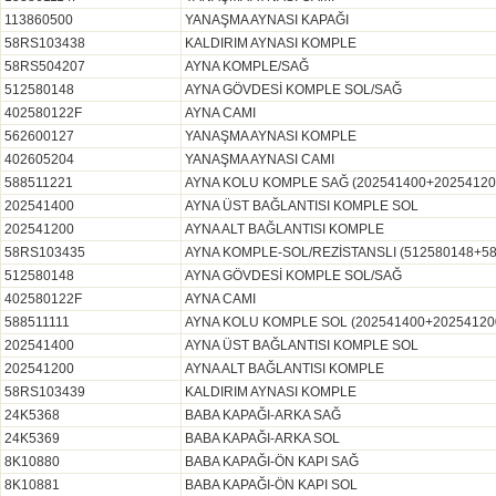
113860500
YANAŞMA AYNASI KAPAĞI
58RS103438
KALDIRIM AYNASI KOMPLE
58RS504207
AYNA KOMPLE/SAĞ
512580148
AYNA GÖVDESİ KOMPLE SOL/SAĞ
402580122F
AYNA CAMI
562600127
YANAŞMA AYNASI KOMPLE
402605204
YANAŞMA AYNASI CAMI
588511221
AYNA KOLU KOMPLE SAĞ (202541400+20254120
202541400
AYNA ÜST BAĞLANTISI KOMPLE SOL
202541200
AYNA ALT BAĞLANTISI KOMPLE
58RS103435
AYNA KOMPLE-SOL/REZİSTANSLI (512580148+58
512580148
AYNA GÖVDESİ KOMPLE SOL/SAĞ
402580122F
AYNA CAMI
588511111
AYNA KOLU KOMPLE SOL (202541400+20254120
202541400
AYNA ÜST BAĞLANTISI KOMPLE SOL
202541200
AYNA ALT BAĞLANTISI KOMPLE
58RS103439
KALDIRIM AYNASI KOMPLE
24K5368
BABA KAPAĞI-ARKA SAĞ
24K5369
BABA KAPAĞI-ARKA SOL
8K10880
BABA KAPAĞI-ÖN KAPI SAĞ
8K10881
BABA KAPAĞI-ÖN KAPI SOL