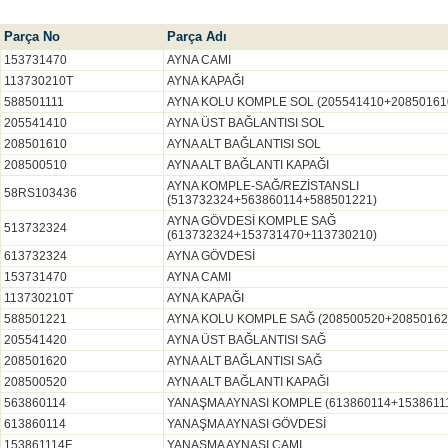
Parça No
Parça Adı
153731470
AYNA CAMI
113730210T
AYNA KAPAĞI
588501111
AYNA KOLU KOMPLE SOL (205541410+20850161
205541410
AYNA ÜST BAĞLANTISI SOL
208501610
AYNA ALT BAĞLANTISI SOL
208500510
AYNA ALT BAĞLANTI KAPAĞI
AYNA KOMPLE-SAĞ/REZİSTANSLI
58RS103436
(513732324+563860114+588501221)
AYNA GÖVDESİ KOMPLE SAĞ
513732324
(613732324+153731470+113730210)
613732324
AYNA GÖVDESİ
153731470
AYNA CAMI
113730210T
AYNA KAPAĞI
588501221
AYNA KOLU KOMPLE SAĞ (208500520+20850162
205541420
AYNA ÜST BAĞLANTISI SAĞ
208501620
AYNA ALT BAĞLANTISI SAĞ
208500520
AYNA ALT BAĞLANTI KAPAĞI
563860114
YANAŞMA AYNASI KOMPLE (613860114+1538611
613860114
YANAŞMA AYNASI GÖVDESİ
153861114F
YANAŞMA AYNASI CAMI