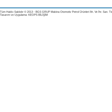
Tüm Hakkı Saklıdır © 2013 - BGS GRUP Makina Otomotiv Petrol Ürünleri İth. Ve İhr. San. Tic.
Tasarım ve Uygulama:
KEOPS BİLİŞİM