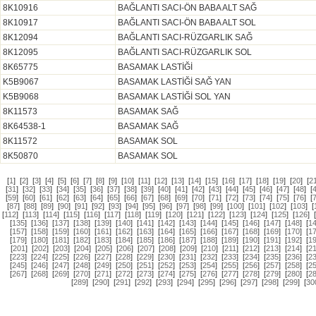
8K10916
BAĞLANTI SACI-ÖN BABA ALT SAĞ
8K10917
BAĞLANTI SACI-ÖN BABA ALT SOL
8K12094
BAĞLANTI SACI-RÜZGARLIK SAĞ
8K12095
BAĞLANTI SACI-RÜZGARLIK SOL
8K65775
BASAMAK LASTİĞİ
K5B9067
BASAMAK LASTİĞİ SAĞ YAN
K5B9068
BASAMAK LASTİĞİ SOL YAN
8K11573
BASAMAK SAĞ
8K64538-1
BASAMAK SAĞ
8K11572
BASAMAK SOL
8K50870
BASAMAK SOL
[
1
]
[
2
]
[
3
]
[
4
]
[
5
]
[
6
]
[
7
]
[
8
]
[
9
]
[
10
]
[
11
]
[
12
]
[
13
]
[
14
]
[
15
]
[
16
]
[
17
]
[
18
]
[
19
]
[
20
]
[
2
[
31
]
[
32
]
[
33
]
[
34
]
[
35
]
[
36
]
[
37
]
[
38
]
[
39
]
[
40
]
[
41
]
[
42
]
[
43
]
[
44
]
[
45
]
[
46
]
[
47
]
[
48
]
[
[
59
]
[
60
]
[
61
]
[
62
]
[
63
]
[
64
]
[
65
]
[
66
]
[
67
]
[
68
]
[
69
]
[
70
]
[
71
]
[
72
]
[
73
]
[
74
]
[
75
]
[
76
]
[
[
87
]
[
88
]
[
89
]
[
90
]
[
91
]
[
92
]
[
93
]
[
94
]
[
95
]
[
96
]
[
97
]
[
98
]
[
99
]
[
100
]
[
101
]
[
102
]
[
103
]
[
[
112
]
[
113
]
[
114
]
[
115
]
[
116
]
[
117
]
[
118
]
[
119
]
[
120
]
[
121
]
[
122
]
[
123
]
[
124
]
[
125
]
[
126
]
[
135
]
[
136
]
[
137
]
[
138
]
[
139
]
[
140
]
[
141
]
[
142
]
[
143
]
[
144
]
[
145
]
[
146
]
[
147
]
[
148
]
[
1
[
157
]
[
158
]
[
159
]
[
160
]
[
161
]
[
162
]
[
163
]
[
164
]
[
165
]
[
166
]
[
167
]
[
168
]
[
169
]
[
170
]
[
1
[
179
]
[
180
]
[
181
]
[
182
]
[
183
]
[
184
]
[
185
]
[
186
]
[
187
]
[
188
]
[
189
]
[
190
]
[
191
]
[
192
]
[
1
[
201
]
[
202
]
[
203
]
[
204
]
[
205
]
[
206
]
[
207
]
[
208
]
[
209
]
[
210
]
[
211
]
[
212
]
[
213
]
[
214
]
[
2
[
223
]
[
224
]
[
225
]
[
226
]
[
227
]
[
228
]
[
229
]
[
230
]
[
231
]
[
232
]
[
233
]
[
234
]
[
235
]
[
236
]
[
2
[
245
]
[
246
]
[
247
]
[
248
]
[
249
]
[
250
]
[
251
]
[
252
]
[
253
]
[
254
]
[
255
]
[
256
]
[
257
]
[
258
]
[
2
[
267
]
[
268
]
[
269
]
[
270
]
[
271
]
[
272
]
[
273
]
[
274
]
[
275
]
[
276
]
[
277
]
[
278
]
[
279
]
[
280
]
[
2
[
289
]
[
290
]
[
291
]
[
292
]
[
293
]
[
294
]
[
295
]
[
296
]
[
297
]
[
298
]
[
299
]
[
30