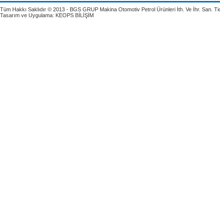
Tüm Hakkı Saklıdır © 2013 - BGS GRUP Makina Otomotiv Petrol Ürünleri İth. Ve İhr. San. Tic.
Tasarım ve Uygulama:
KEOPS BİLİŞİM