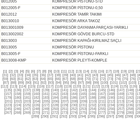
B012005
KOMPRESÖR PİSTONU-STD
B012005-F
KOMPRESÖR PİSTONU-0,50
B012012
KOMPRESÖR TAMİR TAKIMI
B0130010
KOMPRESÖR ARKA TAKOZ
B013001009
KOMPRESÖR DAYANMA PARÇASI-YARIKLI
B013002002
KOMPRESÖR GÖVDE BURCU-STD
B013003
KOMPRESÖR KAPAĞI-KIRILMAZ SAÇLI
B013005
KOMPRESÖR PİSTONU
B013005-F
KOMPRESÖR PİSTONU-FARKLI
B013008-KMP
KOMPRESÖR PLEYTİ-KOMPLE
[
1
]
[
2
]
[
3
]
[
4
]
[
5
]
[
6
]
[
7
]
[
8
]
[
9
]
[
10
]
[
11
]
[
12
]
[
13
]
[
14
]
[
15
]
[
16
]
[
17
]
[
18
]
[
19
]
[
20
]
[
2
[
31
]
[
32
]
[
33
]
[
34
]
[
35
]
[
36
]
[
37
]
[
38
]
[
39
]
[
40
]
[
41
]
[
42
]
[
43
]
[
44
]
[
45
]
[
46
]
[
47
]
[
48
]
[
[
59
]
[
60
]
[
61
]
[
62
]
[
63
]
[
64
]
[
65
]
[
66
]
[
67
]
[
68
]
[
69
]
[
70
]
[
71
]
[
72
]
[
73
]
[
74
]
[
75
]
[
76
]
[
[
87
]
[
88
]
[
89
]
[
90
]
[
91
]
[
92
]
[
93
]
[
94
]
[
95
]
[
96
]
[
97
]
[
98
]
[
99
]
[
100
]
[
101
]
[
102
]
[
103
]
[
[
112
]
[
113
]
[
114
]
[
115
]
[
116
]
[
117
]
[
118
]
[
119
]
[
120
]
[
121
]
[
122
]
[
123
]
[
124
]
[
125
]
[
126
]
[
135
]
[
136
]
[
137
]
[
138
]
[
139
]
[
140
]
[
141
]
[
142
]
[
143
]
[
144
]
[
145
]
[
146
]
[
147
]
[
148
]
[
1
[
157
]
[
158
]
[
159
]
[
160
]
[
161
]
[
162
]
[
163
]
[
164
]
[
165
]
[
166
]
[
167
]
[
168
]
[
169
]
[
170
]
[
1
[
179
]
[
180
]
[
181
]
[
182
]
[
183
]
[
184
]
[
185
]
[
186
]
[
187
]
[
188
]
[
189
]
[
190
]
[
191
]
[
192
]
[
1
[
201
]
[
202
]
[
203
]
[
204
]
[
205
]
[
206
]
[
207
]
[
208
]
[
209
]
[
210
]
[
211
]
[
212
]
[
213
]
[
214
]
[
2
[
223
]
[
224
]
[
225
]
[
226
]
[
227
]
[
228
]
[
229
]
[
230
]
[
231
]
[
232
]
[
233
]
[
234
]
[
235
]
[
236
]
[
2
[
245
]
[
246
]
[
247
]
[
248
]
[
249
]
[
250
]
[
251
]
[
252
]
[
253
]
[
254
]
[
255
]
[
256
]
[
257
]
[
258
]
[
2
[
267
]
[
268
]
[
269
]
[
270
]
[
271
]
[
272
]
[
273
]
[
274
]
[
275
]
[
276
]
[
277
]
[
278
]
[
279
]
[
280
]
[
2
[
289
]
[
290
]
[
291
]
[
292
]
[
293
]
[
294
]
[
295
]
[
296
]
[
297
]
[
298
]
[
299
]
[
30