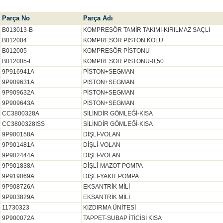
Parça No
Parça Adı
B013013-B
KOMPRESÖR TAMİR TAKIMI-KIRILMAZ SAÇLI
B012004
KOMPRESÖR PİSTON KOLU
B012005
KOMPRESÖR PİSTONU
B012005-F
KOMPRESÖR PİSTONU-0,50
9P916941A
PİSTON+SEGMAN
9P909631A
PİSTON+SEGMAN
9P909632A
PİSTON+SEGMAN
9P909643A
PİSTON+SEGMAN
CC3800328A
SİLİNDİR GÖMLEĞİ-KISA
CC3800328ISS
SİLİNDİR GÖMLEĞİ-KISA
9P900158A
DİŞLİ-VOLAN
9P901481A
DİŞLİ-VOLAN
9P902444A
DİŞLİ-VOLAN
9P901838A
DİŞLİ-MAZOT POMPA
9P919069A
DİŞLİ-YAKIT POMPA
9P908726A
EKSANTRİK MİLİ
9P903829A
EKSANTRİK MİLİ
11730323
KIZDIRMA ÜNİTESİ
9P900072A
TAPPET-SUBAP İTİCİSİ KISA