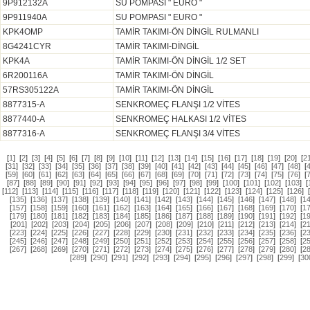
9P912132A
SU POMPASI " EURO "
9P911940A
SU POMPASI " EURO "
KPK4OMP
TAMİR TAKIMI-ÖN DİNGİL RULMANLI
8G4241CYR
TAMİR TAKIMI-DİNGİL
KPK4A
TAMİR TAKIMI-ÖN DİNGİL 1/2 SET
6R200116A
TAMİR TAKIMI-ÖN DİNGİL
57RS305122A
TAMİR TAKIMI-ÖN DİNGİL
8877315-A
SENKROMEÇ FLANŞI 1/2 VİTES
8877440-A
SENKROMEÇ HALKASI 1/2 VİTES
8877316-A
SENKROMEÇ FLANŞI 3/4 VİTES
[
1
]
[
2
]
[
3
]
[
4
]
[
5
]
[
6
]
[
7
]
[
8
]
[
9
]
[
10
]
[
11
]
[
12
]
[
13
]
[
14
]
[
15
]
[
16
]
[
17
]
[
18
]
[
19
]
[
20
]
[
2
[
31
]
[
32
]
[
33
]
[
34
]
[
35
]
[
36
]
[
37
]
[
38
]
[
39
]
[
40
]
[
41
]
[
42
]
[
43
]
[
44
]
[
45
]
[
46
]
[
47
]
[
48
]
[
[
59
]
[
60
]
[
61
]
[
62
]
[
63
]
[
64
]
[
65
]
[
66
]
[
67
]
[
68
]
[
69
]
[
70
]
[
71
]
[
72
]
[
73
]
[
74
]
[
75
]
[
76
]
[
[
87
]
[
88
]
[
89
]
[
90
]
[
91
]
[
92
]
[
93
]
[
94
]
[
95
]
[
96
]
[
97
]
[
98
]
[
99
]
[
100
]
[
101
]
[
102
]
[
103
]
[
[
112
]
[
113
]
[
114
]
[
115
]
[
116
]
[
117
]
[
118
]
[
119
]
[
120
]
[
121
]
[
122
]
[
123
]
[
124
]
[
125
]
[
126
]
[
135
]
[
136
]
[
137
]
[
138
]
[
139
]
[
140
]
[
141
]
[
142
]
[
143
]
[
144
]
[
145
]
[
146
]
[
147
]
[
148
]
[
1
[
157
]
[
158
]
[
159
]
[
160
]
[
161
]
[
162
]
[
163
]
[
164
]
[
165
]
[
166
]
[
167
]
[
168
]
[
169
]
[
170
]
[
1
[
179
]
[
180
]
[
181
]
[
182
]
[
183
]
[
184
]
[
185
]
[
186
]
[
187
]
[
188
]
[
189
]
[
190
]
[
191
]
[
192
]
[
1
[
201
]
[
202
]
[
203
]
[
204
]
[
205
]
[
206
]
[
207
]
[
208
]
[
209
]
[
210
]
[
211
]
[
212
]
[
213
]
[
214
]
[
2
[
223
]
[
224
]
[
225
]
[
226
]
[
227
]
[
228
]
[
229
]
[
230
]
[
231
]
[
232
]
[
233
]
[
234
]
[
235
]
[
236
]
[
2
[
245
]
[
246
]
[
247
]
[
248
]
[
249
]
[
250
]
[
251
]
[
252
]
[
253
]
[
254
]
[
255
]
[
256
]
[
257
]
[
258
]
[
2
[
267
]
[
268
]
[
269
]
[
270
]
[
271
]
[
272
]
[
273
]
[
274
]
[
275
]
[
276
]
[
277
]
[
278
]
[
279
]
[
280
]
[
2
[
289
]
[
290
]
[
291
]
[
292
]
[
293
]
[
294
]
[
295
]
[
296
]
[
297
]
[
298
]
[
299
]
[
30