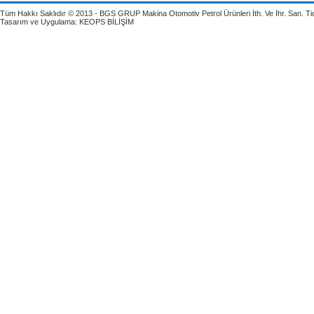
Tüm Hakkı Saklıdır © 2013 - BGS GRUP Makina Otomotiv Petrol Ürünleri İth. Ve İhr. San. Tic.
Tasarım ve Uygulama:
KEOPS BİLİŞİM