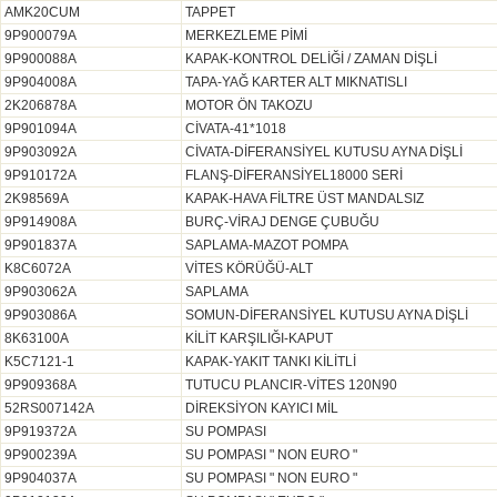
AMK20CUM
TAPPET
9P900079A
MERKEZLEME PİMİ
9P900088A
KAPAK-KONTROL DELİĞİ / ZAMAN DİŞLİ
9P904008A
TAPA-YAĞ KARTER ALT MIKNATISLI
2K206878A
MOTOR ÖN TAKOZU
9P901094A
CİVATA-41*1018
9P903092A
CİVATA-DİFERANSİYEL KUTUSU AYNA DİŞLİ
9P910172A
FLANŞ-DİFERANSİYEL18000 SERİ
2K98569A
KAPAK-HAVA FİLTRE ÜST MANDALSIZ
9P914908A
BURÇ-VİRAJ DENGE ÇUBUĞU
9P901837A
SAPLAMA-MAZOT POMPA
K8C6072A
VİTES KÖRÜĞÜ-ALT
9P903062A
SAPLAMA
9P903086A
SOMUN-DİFERANSİYEL KUTUSU AYNA DİŞLİ
8K63100A
KİLİT KARŞILIĞI-KAPUT
K5C7121-1
KAPAK-YAKIT TANKI KİLİTLİ
9P909368A
TUTUCU PLANCIR-VİTES 120N90
52RS007142A
DİREKSİYON KAYICI MİL
9P919372A
SU POMPASI
9P900239A
SU POMPASI " NON EURO "
9P904037A
SU POMPASI " NON EURO "