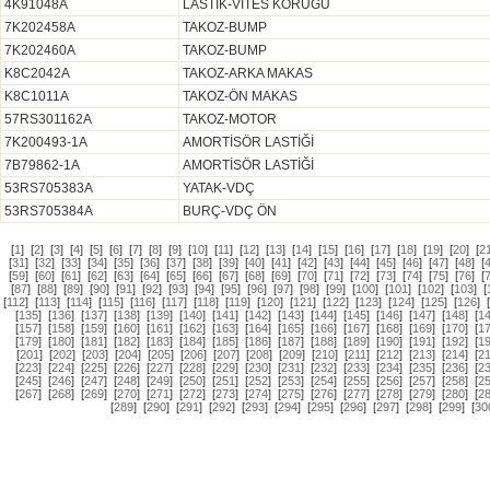
4K91048A
LASTİK-VİTES KÖRÜĞÜ
7K202458A
TAKOZ-BUMP
7K202460A
TAKOZ-BUMP
K8C2042A
TAKOZ-ARKA MAKAS
K8C1011A
TAKOZ-ÖN MAKAS
57RS301162A
TAKOZ-MOTOR
7K200493-1A
AMORTİSÖR LASTİĞİ
7B79862-1A
AMORTİSÖR LASTİĞİ
53RS705383A
YATAK-VDÇ
53RS705384A
BURÇ-VDÇ ÖN
[
1
]
[
2
]
[
3
]
[
4
]
[
5
]
[
6
]
[
7
]
[
8
]
[
9
]
[
10
]
[
11
]
[
12
]
[
13
]
[
14
]
[
15
]
[
16
]
[
17
]
[
18
]
[
19
]
[
20
]
[
2
[
31
]
[
32
]
[
33
]
[
34
]
[
35
]
[
36
]
[
37
]
[
38
]
[
39
]
[
40
]
[
41
]
[
42
]
[
43
]
[
44
]
[
45
]
[
46
]
[
47
]
[
48
]
[
[
59
]
[
60
]
[
61
]
[
62
]
[
63
]
[
64
]
[
65
]
[
66
]
[
67
]
[
68
]
[
69
]
[
70
]
[
71
]
[
72
]
[
73
]
[
74
]
[
75
]
[
76
]
[
[
87
]
[
88
]
[
89
]
[
90
]
[
91
]
[
92
]
[
93
]
[
94
]
[
95
]
[
96
]
[
97
]
[
98
]
[
99
]
[
100
]
[
101
]
[
102
]
[
103
]
[
[
112
]
[
113
]
[
114
]
[
115
]
[
116
]
[
117
]
[
118
]
[
119
]
[
120
]
[
121
]
[
122
]
[
123
]
[
124
]
[
125
]
[
126
]
[
135
]
[
136
]
[
137
]
[
138
]
[
139
]
[
140
]
[
141
]
[
142
]
[
143
]
[
144
]
[
145
]
[
146
]
[
147
]
[
148
]
[
1
[
157
]
[
158
]
[
159
]
[
160
]
[
161
]
[
162
]
[
163
]
[
164
]
[
165
]
[
166
]
[
167
]
[
168
]
[
169
]
[
170
]
[
1
[
179
]
[
180
]
[
181
]
[
182
]
[
183
]
[
184
]
[
185
]
[
186
]
[
187
]
[
188
]
[
189
]
[
190
]
[
191
]
[
192
]
[
1
[
201
]
[
202
]
[
203
]
[
204
]
[
205
]
[
206
]
[
207
]
[
208
]
[
209
]
[
210
]
[
211
]
[
212
]
[
213
]
[
214
]
[
2
[
223
]
[
224
]
[
225
]
[
226
]
[
227
]
[
228
]
[
229
]
[
230
]
[
231
]
[
232
]
[
233
]
[
234
]
[
235
]
[
236
]
[
2
[
245
]
[
246
]
[
247
]
[
248
]
[
249
]
[
250
]
[
251
]
[
252
]
[
253
]
[
254
]
[
255
]
[
256
]
[
257
]
[
258
]
[
2
[
267
]
[
268
]
[
269
]
[
270
]
[
271
]
[
272
]
[
273
]
[
274
]
[
275
]
[
276
]
[
277
]
[
278
]
[
279
]
[
280
]
[
2
[
289
]
[
290
]
[
291
]
[
292
]
[
293
]
[
294
]
[
295
]
[
296
]
[
297
]
[
298
]
[
299
]
[
30