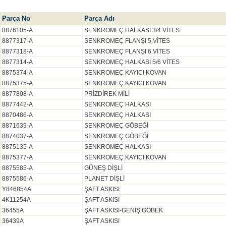
Parça No
Parça Adı
8876105-A
SENKROMEÇ HALKASI 3/4 VİTES
8877317-A
SENKROMEÇ FLANŞI 5.VİTES
8877318-A
SENKROMEÇ FLANŞI 6.VİTES
8877314-A
SENKROMEÇ HALKASI 5/6 VİTES
8875374-A
SENKROMEÇ KAYICI KOVAN
8875375-A
SENKROMEÇ KAYICI KOVAN
8877808-A
PRİZDİREK MİLİ
8877442-A
SENKROMEÇ HALKASI
8870486-A
SENKROMEÇ HALKASI
8871639-A
SENKROMEÇ GÖBEĞİ
8874037-A
SENKROMEÇ GÖBEĞİ
8875135-A
SENKROMEÇ HALKASI
8875377-A
SENKROMEÇ KAYICI KOVAN
8875585-A
GÜNEŞ DİŞLİ
8875586-A
PLANET DİŞLİ
Y846854A
ŞAFT ASKISI
4K11254A
ŞAFT ASKISI
36455A
ŞAFT ASKISI-GENİŞ GÖBEK
36439A
ŞAFT ASKISI