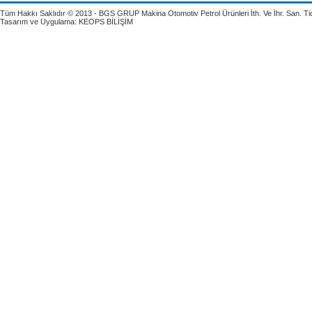
Tüm Hakkı Saklıdır © 2013 - BGS GRUP Makina Otomotiv Petrol Ürünleri İth. Ve İhr. San. Tic.
Tasarım ve Uygulama:
KEOPS BİLİŞİM