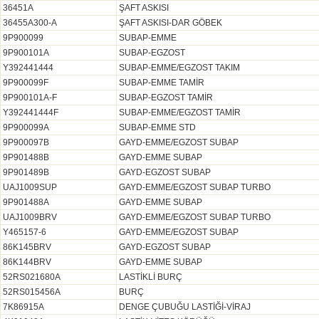
36451A
ŞAFT ASKISI
36455A300-A
ŞAFT ASKISI-DAR GÖBEK
9P900099
SUBAP-EMME
9P900101A
SUBAP-EGZOST
Y392441444
SUBAP-EMME/EGZOST TAKIM
9P900099F
SUBAP-EMME TAMİR
9P900101A-F
SUBAP-EGZOST TAMİR
Y392441444F
SUBAP-EMME/EGZOST TAMİR
9P900099A
SUBAP-EMME STD
9P900097B
GAYD-EMME/EGZOST SUBAP
9P901488B
GAYD-EMME SUBAP
9P901489B
GAYD-EGZOST SUBAP
UAJ1009SUP
GAYD-EMME/EGZOST SUBAP TURBO
9P901488A
GAYD-EMME SUBAP
UAJ1009BRV
GAYD-EMME/EGZOST SUBAP TURBO
Y465157-6
GAYD-EMME/EGZOST SUBAP
86K145BRV
GAYD-EGZOST SUBAP
86K144BRV
GAYD-EMME SUBAP
52RS021680A
LASTİKLİ BURÇ
52RS015456A
BURÇ
7K86915A
DENGE ÇUBUĞU LASTİĞİ-VİRAJ