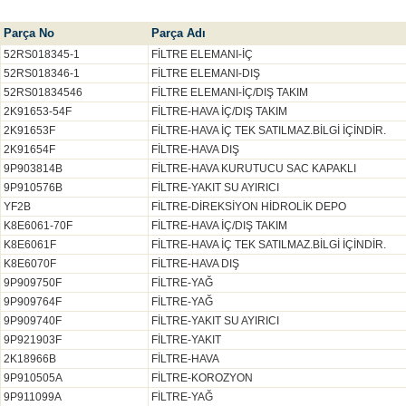
Parça No
Parça Adı
52RS018345-1
FİLTRE ELEMANI-İÇ
52RS018346-1
FİLTRE ELEMANI-DIŞ
52RS01834546
FİLTRE ELEMANI-İÇ/DIŞ TAKIM
2K91653-54F
FİLTRE-HAVA İÇ/DIŞ TAKIM
2K91653F
FİLTRE-HAVA İÇ TEK SATILMAZ.BİLGİ İÇİNDİR.
2K91654F
FİLTRE-HAVA DIŞ
9P903814B
FİLTRE-HAVA KURUTUCU SAC KAPAKLI
9P910576B
FİLTRE-YAKIT SU AYIRICI
YF2B
FİLTRE-DİREKSİYON HİDROLİK DEPO
K8E6061-70F
FİLTRE-HAVA İÇ/DIŞ TAKIM
K8E6061F
FİLTRE-HAVA İÇ TEK SATILMAZ.BİLGİ İÇİNDİR.
K8E6070F
FİLTRE-HAVA DIŞ
9P909750F
FİLTRE-YAĞ
9P909764F
FİLTRE-YAĞ
9P909740F
FİLTRE-YAKIT SU AYIRICI
9P921903F
FİLTRE-YAKIT
2K18966B
FİLTRE-HAVA
9P910505A
FİLTRE-KOROZYON
9P911099A
FİLTRE-YAĞ