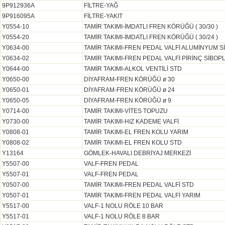
9P912936A
FİLTRE-YAĞ
9P916095A
FİLTRE-YAKIT
Y0554-10
TAMİR TAKIMI-İMDATLI FREN KÖRÜĞÜ ( 30/30 )
Y0554-20
TAMİR TAKIMI-İMDATLI FREN KÖRÜĞÜ ( 30/24 )
Y0634-00
TAMİR TAKIMI-FREN PEDAL VALFİ ALUMİNYUM S
Y0634-02
TAMİR TAKIMI-FREN PEDAL VALFİ PİRİNÇ SİBOP
Y0644-00
TAMİR TAKIMI-ALKOL VENTİLİ STD
Y0650-00
DİYAFRAM-FREN KÖRÜĞÜ ø 30
Y0650-01
DİYAFRAM-FREN KÖRÜĞÜ ø 24
Y0650-05
DİYAFRAM-FREN KÖRÜĞÜ ø 9
Y0714-00
TAMİR TAKIMI-VİTES TOPUZU
Y0730-00
TAMİR TAKIMI-HIZ KADEME VALFİ
Y0808-01
TAMİR TAKIMI-EL FREN KOLU YARIM
Y0808-02
TAMİR TAKIMI-EL FREN KOLU STD
Y13164
GÖMLEK-HAVALI DEBRİYAJ MERKEZİ
Y5507-00
VALF-FREN PEDAL
Y5507-01
VALF-FREN PEDAL
Y0507-00
TAMİR TAKIMI-FREN PEDAL VALFİ STD
Y0507-01
TAMİR TAKIMI-FREN PEDAL VALFİ YARIM
Y5517-00
VALF-1 NOLU RÖLE 10 BAR
Y5517-01
VALF-1 NOLU RÖLE 8 BAR