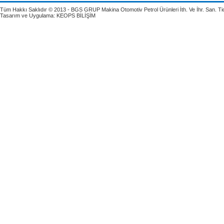
Tüm Hakkı Saklıdır © 2013 - BGS GRUP Makina Otomotiv Petrol Ürünleri İth. Ve İhr. San. Tic.
Tasarım ve Uygulama:
KEOPS BİLİŞİM