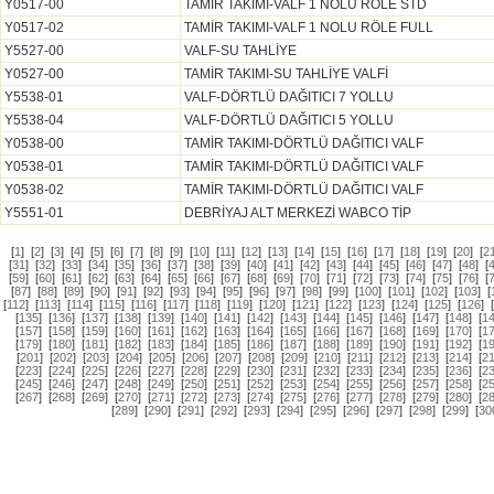
Y0517-00
TAMİR TAKIMI-VALF 1 NOLU RÖLE STD
Y0517-02
TAMİR TAKIMI-VALF 1 NOLU RÖLE FULL
Y5527-00
VALF-SU TAHLİYE
Y0527-00
TAMİR TAKIMI-SU TAHLİYE VALFİ
Y5538-01
VALF-DÖRTLÜ DAĞITICI 7 YOLLU
Y5538-04
VALF-DÖRTLÜ DAĞITICI 5 YOLLU
Y0538-00
TAMİR TAKIMI-DÖRTLÜ DAĞITICI VALF
Y0538-01
TAMİR TAKIMI-DÖRTLÜ DAĞITICI VALF
Y0538-02
TAMİR TAKIMI-DÖRTLÜ DAĞITICI VALF
Y5551-01
DEBRİYAJ ALT MERKEZİ WABCO TİP
[
1
]
[
2
]
[
3
]
[
4
]
[
5
]
[
6
]
[
7
]
[
8
]
[
9
]
[
10
]
[
11
]
[
12
]
[
13
]
[
14
]
[
15
]
[
16
]
[
17
]
[
18
]
[
19
]
[
20
]
[
2
[
31
]
[
32
]
[
33
]
[
34
]
[
35
]
[
36
]
[
37
]
[
38
]
[
39
]
[
40
]
[
41
]
[
42
]
[
43
]
[
44
]
[
45
]
[
46
]
[
47
]
[
48
]
[
[
59
]
[
60
]
[
61
]
[
62
]
[
63
]
[
64
]
[
65
]
[
66
]
[
67
]
[
68
]
[
69
]
[
70
]
[
71
]
[
72
]
[
73
]
[
74
]
[
75
]
[
76
]
[
[
87
]
[
88
]
[
89
]
[
90
]
[
91
]
[
92
]
[
93
]
[
94
]
[
95
]
[
96
]
[
97
]
[
98
]
[
99
]
[
100
]
[
101
]
[
102
]
[
103
]
[
[
112
]
[
113
]
[
114
]
[
115
]
[
116
]
[
117
]
[
118
]
[
119
]
[
120
]
[
121
]
[
122
]
[
123
]
[
124
]
[
125
]
[
126
]
[
135
]
[
136
]
[
137
]
[
138
]
[
139
]
[
140
]
[
141
]
[
142
]
[
143
]
[
144
]
[
145
]
[
146
]
[
147
]
[
148
]
[
1
[
157
]
[
158
]
[
159
]
[
160
]
[
161
]
[
162
]
[
163
]
[
164
]
[
165
]
[
166
]
[
167
]
[
168
]
[
169
]
[
170
]
[
1
[
179
]
[
180
]
[
181
]
[
182
]
[
183
]
[
184
]
[
185
]
[
186
]
[
187
]
[
188
]
[
189
]
[
190
]
[
191
]
[
192
]
[
1
[
201
]
[
202
]
[
203
]
[
204
]
[
205
]
[
206
]
[
207
]
[
208
]
[
209
]
[
210
]
[
211
]
[
212
]
[
213
]
[
214
]
[
2
[
223
]
[
224
]
[
225
]
[
226
]
[
227
]
[
228
]
[
229
]
[
230
]
[
231
]
[
232
]
[
233
]
[
234
]
[
235
]
[
236
]
[
2
[
245
]
[
246
]
[
247
]
[
248
]
[
249
]
[
250
]
[
251
]
[
252
]
[
253
]
[
254
]
[
255
]
[
256
]
[
257
]
[
258
]
[
2
[
267
]
[
268
]
[
269
]
[
270
]
[
271
]
[
272
]
[
273
]
[
274
]
[
275
]
[
276
]
[
277
]
[
278
]
[
279
]
[
280
]
[
2
[
289
]
[
290
]
[
291
]
[
292
]
[
293
]
[
294
]
[
295
]
[
296
]
[
297
]
[
298
]
[
299
]
[
30