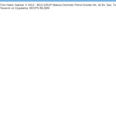
Tüm Hakkı Saklıdır © 2013 - BGS GRUP Makina Otomotiv Petrol Ürünleri İth. Ve İhr. San. Tic.
Tasarım ve Uygulama:
KEOPS BİLİŞİM