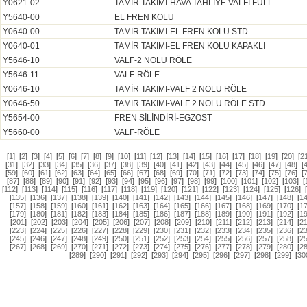
Y0621-02
TAMİR TAKIMI-HAVA TAHLİYE VALFİ FULL
Y5640-00
EL FREN KOLU
Y0640-00
TAMİR TAKIMI-EL FREN KOLU STD
Y0640-01
TAMİR TAKIMI-EL FREN KOLU KAPAKLI
Y5646-10
VALF-2 NOLU RÖLE
Y5646-11
VALF-RÖLE
Y0646-10
TAMİR TAKIMI-VALF 2 NOLU RÖLE
Y0646-50
TAMİR TAKIMI-VALF 2 NOLU RÖLE STD
Y5654-00
FREN SİLİNDİRİ-EGZOST
Y5660-00
VALF-RÖLE
[
1
]
[
2
]
[
3
]
[
4
]
[
5
]
[
6
]
[
7
]
[
8
]
[
9
]
[
10
]
[
11
]
[
12
]
[
13
]
[
14
]
[
15
]
[
16
]
[
17
]
[
18
]
[
19
]
[
20
]
[
2
[
31
]
[
32
]
[
33
]
[
34
]
[
35
]
[
36
]
[
37
]
[
38
]
[
39
]
[
40
]
[
41
]
[
42
]
[
43
]
[
44
]
[
45
]
[
46
]
[
47
]
[
48
]
[
[
59
]
[
60
]
[
61
]
[
62
]
[
63
]
[
64
]
[
65
]
[
66
]
[
67
]
[
68
]
[
69
]
[
70
]
[
71
]
[
72
]
[
73
]
[
74
]
[
75
]
[
76
]
[
[
87
]
[
88
]
[
89
]
[
90
]
[
91
]
[
92
]
[
93
]
[
94
]
[
95
]
[
96
]
[
97
]
[
98
]
[
99
]
[
100
]
[
101
]
[
102
]
[
103
]
[
[
112
]
[
113
]
[
114
]
[
115
]
[
116
]
[
117
]
[
118
]
[
119
]
[
120
]
[
121
]
[
122
]
[
123
]
[
124
]
[
125
]
[
126
]
[
135
]
[
136
]
[
137
]
[
138
]
[
139
]
[
140
]
[
141
]
[
142
]
[
143
]
[
144
]
[
145
]
[
146
]
[
147
]
[
148
]
[
1
[
157
]
[
158
]
[
159
]
[
160
]
[
161
]
[
162
]
[
163
]
[
164
]
[
165
]
[
166
]
[
167
]
[
168
]
[
169
]
[
170
]
[
1
[
179
]
[
180
]
[
181
]
[
182
]
[
183
]
[
184
]
[
185
]
[
186
]
[
187
]
[
188
]
[
189
]
[
190
]
[
191
]
[
192
]
[
1
[
201
]
[
202
]
[
203
]
[
204
]
[
205
]
[
206
]
[
207
]
[
208
]
[
209
]
[
210
]
[
211
]
[
212
]
[
213
]
[
214
]
[
2
[
223
]
[
224
]
[
225
]
[
226
]
[
227
]
[
228
]
[
229
]
[
230
]
[
231
]
[
232
]
[
233
]
[
234
]
[
235
]
[
236
]
[
2
[
245
]
[
246
]
[
247
]
[
248
]
[
249
]
[
250
]
[
251
]
[
252
]
[
253
]
[
254
]
[
255
]
[
256
]
[
257
]
[
258
]
[
2
[
267
]
[
268
]
[
269
]
[
270
]
[
271
]
[
272
]
[
273
]
[
274
]
[
275
]
[
276
]
[
277
]
[
278
]
[
279
]
[
280
]
[
2
[
289
]
[
290
]
[
291
]
[
292
]
[
293
]
[
294
]
[
295
]
[
296
]
[
297
]
[
298
]
[
299
]
[
30