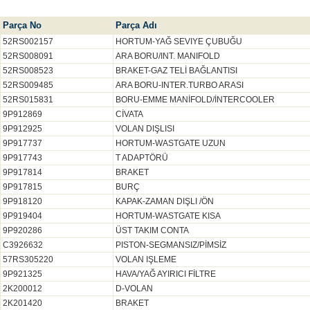
Parça No
Parça Adı
52RS002157
HORTUM-YAĞ SEVIYE ÇUBUĞU
52RS008091
ARA BORU/INT. MANIFOLD
52RS008523
BRAKET-GAZ TELİ BAĞLANTISI
52RS009485
ARA BORU-INTER.TURBO ARASI
52RS015831
BORU-EMME MANİFOLD/İNTERCOOLER
9P912869
CİVATA
9P912925
VOLAN DIŞLISI
9P917737
HORTUM-WASTGATE UZUN
9P917743
T ADAPTÖRÜ
9P917814
BRAKET
9P917815
BURÇ
9P918120
KAPAK-ZAMAN DIŞLI /ÖN
9P919404
HORTUM-WASTGATE KISA
9P920286
ÜST TAKIM CONTA
C3926632
PISTON-SEGMANSIZ/PİMSİZ
57RS305220
VOLAN IŞLEME
9P921325
HAVA/YAĞ AYIRICI FİLTRE
2K200012
D-VOLAN
2K201420
BRAKET