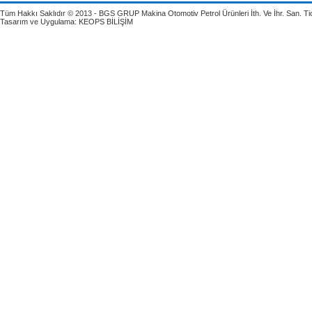
Tüm Hakkı Saklıdır © 2013 - BGS GRUP Makina Otomotiv Petrol Ürünleri İth. Ve İhr. San. Tic.
Tasarım ve Uygulama:
KEOPS BİLİŞİM