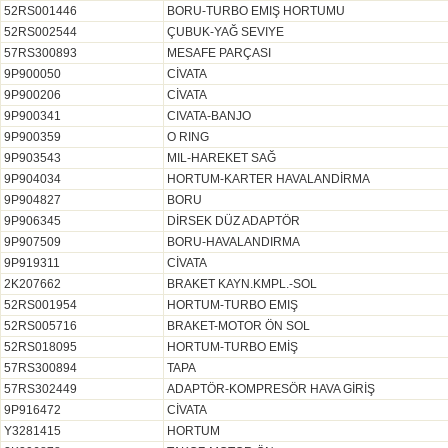
52RS001446
BORU-TURBO EMIŞ HORTUMU
52RS002544
ÇUBUK-YAĞ SEVIYE
57RS300893
MESAFE PARÇASI
9P900050
CİVATA
9P900206
CİVATA
9P900341
CIVATA-BANJO
9P900359
O RING
9P903543
MIL-HAREKET SAĞ
9P904034
HORTUM-KARTER HAVALANDİRMA
9P904827
BORU
9P906345
DİRSEK DÜZ ADAPTÖR
9P907509
BORU-HAVALANDIRMA
9P919311
CİVATA
2K207662
BRAKET KAYN.KMPL.-SOL
52RS001954
HORTUM-TURBO EMIŞ
52RS005716
BRAKET-MOTOR ÖN SOL
52RS018095
HORTUM-TURBO EMİŞ
57RS300894
TAPA
57RS302449
ADAPTÖR-KOMPRESÖR HAVA GİRİŞ
9P916472
CİVATA
Y3281415
HORTUM