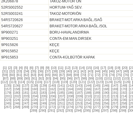
2K206878
TAKOZ-MOTOR ÖN
52RS002552
HORTUM-YAĞ SEV.
52RS003241
TAKOZ-MOTOR/ÖN
54RS720626
BRAKET-MOT.ARKA BAĞL./SAĞ
54RS720627
BRAKET-MOTOR ARKA BAĞL./SOL
9P900271
BORU-HAVALANDIRMA
9P903251
CONTA-EM.MAN.DIRSEK
9P915826
KEÇE
9P915852
KEÇE
9P915853
CONTA-KÜLBÜTÖR KAPAK
[
1
]
[
2
]
[
3
]
[
4
]
[
5
]
[
6
]
[
7
]
[
8
]
[
9
]
[
10
]
[
11
]
[
12
]
[
13
]
[
14
]
[
15
]
[
16
]
[
17
]
[
18
]
[
19
]
[
20
]
[
2
[
31
]
[
32
]
[
33
]
[
34
]
[
35
]
[
36
]
[
37
]
[
38
]
[
39
]
[
40
]
[
41
]
[
42
]
[
43
]
[
44
]
[
45
]
[
46
]
[
47
]
[
48
]
[
[
59
]
[
60
]
[
61
]
[
62
]
[
63
]
[
64
]
[
65
]
[
66
]
[
67
]
[
68
]
[
69
]
[
70
]
[
71
]
[
72
]
[
73
]
[
74
]
[
75
]
[
76
]
[
[
87
]
[
88
]
[
89
]
[
90
]
[
91
]
[
92
]
[
93
]
[
94
]
[
95
]
[
96
]
[
97
]
[
98
]
[
99
]
[
100
]
[
101
]
[
102
]
[
103
]
[
[
112
]
[
113
]
[
114
]
[
115
]
[
116
]
[
117
]
[
118
]
[
119
]
[
120
]
[
121
]
[
122
]
[
123
]
[
124
]
[
125
]
[
126
]
[
135
]
[
136
]
[
137
]
[
138
]
[
139
]
[
140
]
[
141
]
[
142
]
[
143
]
[
144
]
[
145
]
[
146
]
[
147
]
[
148
]
[
1
[
157
]
[
158
]
[
159
]
[
160
]
[
161
]
[
162
]
[
163
]
[
164
]
[
165
]
[
166
]
[
167
]
[
168
]
[
169
]
[
170
]
[
1
[
179
]
[
180
]
[
181
]
[
182
]
[
183
]
[
184
]
[
185
]
[
186
]
[
187
]
[
188
]
[
189
]
[
190
]
[
191
]
[
192
]
[
1
[
201
]
[
202
]
[
203
]
[
204
]
[
205
]
[
206
]
[
207
]
[
208
]
[
209
]
[
210
]
[
211
]
[
212
]
[
213
]
[
214
]
[
2
[
223
]
[
224
]
[
225
]
[
226
]
[
227
]
[
228
]
[
229
]
[
230
]
[
231
]
[
232
]
[
233
]
[
234
]
[
235
]
[
236
]
[
2
[
245
]
[
246
]
[
247
]
[
248
]
[
249
]
[
250
]
[
251
]
[
252
]
[
253
]
[
254
]
[
255
]
[
256
]
[
257
]
[
258
]
[
2
[
267
]
[
268
]
[
269
]
[
270
]
[
271
]
[
272
]
[
273
]
[
274
]
[
275
]
[
276
]
[
277
]
[
278
]
[
279
]
[
280
]
[
2
[
289
]
[
290
]
[
291
]
[
292
]
[
293
]
[
294
]
[
295
]
[
296
]
[
297
]
[
298
]
[
299
]
[
30