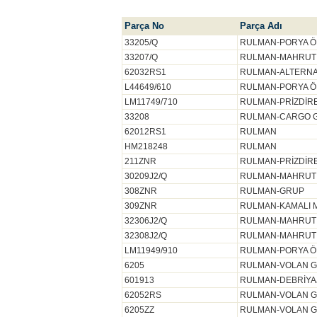
Parça No
Parça Adı
33205/Q
RULMAN-PORYA ÖN
33207/Q
RULMAN-MAHRUTİ
62032RS1
RULMAN-ALTERNA
L44649/610
RULMAN-PORYA ÖN
LM11749/710
RULMAN-PRİZDİRE
33208
RULMAN-CARGO G
62012RS1
RULMAN
HM218248
RULMAN
211ZNR
RULMAN-PRİZDİRE
30209J2/Q
RULMAN-MAHRUTİ
308ZNR
RULMAN-GRUP
309ZNR
RULMAN-KAMALI M
32306J2/Q
RULMAN-MAHRUTİ
32308J2/Q
RULMAN-MAHRUTİ
LM11949/910
RULMAN-PORYA Ö
6205
RULMAN-VOLAN GÖB
601913
RULMAN-DEBRİYA
62052RS
RULMAN-VOLAN GÖB
6205ZZ
RULMAN-VOLAN GÖB