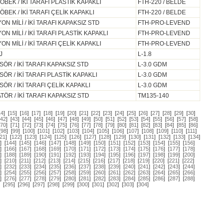
EK / İKİ TARAFI PLASTİK KAPAKLI
FTH-220 / BELDE
EK / İKİ TARAFI ÇELİK KAPAKLI
FTH-220 / BELDE
N MİLİ / İKİ TARAFI KAPAKSIZ STD
FTH-PRO-LEVEND
 MİLİ / İKİ TARAFI PLASTİK KAPAKLI
FTH-PRO-LEVEND
 MİLİ / İKİ TARAFI ÇELİK KAPAKLI
FTH-PRO-LEVEND
J
L-1.8
R / İKİ TARAFI KAPAKSIZ STD
L-3.0 GDM
 / İKİ TARAFI PLASTİK KAPAKLI
L-3.0 GDM
 / İKİ TARAFI ÇELİK KAPAKLI
L-3.0 GDM
R / İKİ TARAFI KAPAKSIZ STD
TM135-140
14
]
[
15
]
[
16
]
[
17
]
[
18
]
[
19
]
[
20
]
[
21
]
[
22
]
[
23
]
[
24
]
[
25
]
[
26
]
[
27
]
[
28
]
[
29
]
[
30
]
42
]
[
43
]
[
44
]
[
45
]
[
46
]
[
47
]
[
48
]
[
49
]
[
50
]
[
51
]
[
52
]
[
53
]
[
54
]
[
55
]
[
56
]
[
57
]
[
58
]
70
]
[
71
]
[
72
]
[
73
]
[
74
]
[
75
]
[
76
]
[
77
]
[
78
]
[
79
]
[
80
]
[
81
]
[
82
]
[
83
]
[
84
]
[
85
]
[
86
]
[
98
]
[
99
]
[
100
]
[
101
]
[
102
]
[
103
]
[
104
]
[
105
]
[
106
]
[
107
]
[
108
]
[
109
]
[
110
]
[
111
]
21
]
[
122
]
[
123
]
[
124
]
[
125
]
[
126
]
[
127
]
[
128
]
[
129
]
[
130
]
[
131
]
[
132
]
[
133
]
[
134
]
]
[
144
]
[
145
]
[
146
]
[
147
]
[
148
]
[
149
]
[
150
]
[
151
]
[
152
]
[
153
]
[
154
]
[
155
]
[
156
]
]
[
166
]
[
167
]
[
168
]
[
169
]
[
170
]
[
171
]
[
172
]
[
173
]
[
174
]
[
175
]
[
176
]
[
177
]
[
178
]
]
[
188
]
[
189
]
[
190
]
[
191
]
[
192
]
[
193
]
[
194
]
[
195
]
[
196
]
[
197
]
[
198
]
[
199
]
[
200
]
]
[
210
]
[
211
]
[
212
]
[
213
]
[
214
]
[
215
]
[
216
]
[
217
]
[
218
]
[
219
]
[
220
]
[
221
]
[
222
]
]
[
232
]
[
233
]
[
234
]
[
235
]
[
236
]
[
237
]
[
238
]
[
239
]
[
240
]
[
241
]
[
242
]
[
243
]
[
244
]
]
[
254
]
[
255
]
[
256
]
[
257
]
[
258
]
[
259
]
[
260
]
[
261
]
[
262
]
[
263
]
[
264
]
[
265
]
[
266
]
]
[
276
]
[
277
]
[
278
]
[
279
]
[
280
]
[
281
]
[
282
]
[
283
]
[
284
]
[
285
]
[
286
]
[
287
]
[
288
]
[
295
]
[
296
]
[
297
]
[
298
]
[
299
]
[
300
]
[
301
]
[
302
]
[
303
]
[
304
]