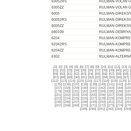
63052RS
RULMAN-VOLAN GÖB
6305ZZ
RULMAN-VOLAN GÖB
6005
RULMAN-DİREKSİYO
60052RS
RULMAN-DİREKSİYON
6005ZZ
RULMAN-DİREKSİYON
680109
RULMAN-DEBRİYA
6204
RULMAN-KOMPRESÖ
62042RS
RULMAN-KOMPRESÖR
6204ZZ
RULMAN-KOMPRESÖR
6302
RULMAN-ALTERNATÖ
[
1
]
[
2
]
[
3
]
[
4
]
[
5
]
[
6
]
[
7
]
[
8
]
[
9
]
[
10
]
[
11
]
[
12
]
[
13
]
[
[
31
]
[
32
]
[
33
]
[
34
]
[
35
]
[
36
]
[
37
]
[
38
]
[
39
]
[
40
]
[
41
]
[
[
59
]
[
60
]
[
61
]
[
62
]
[
63
]
[
64
]
[
65
]
[
66
]
[
67
]
[
68
]
[
69
]
[
[
87
]
[
88
]
[
89
]
[
90
]
[
91
]
[
92
]
[
93
]
[
94
]
[
95
]
[
96
]
[
97
]
[
112
]
[
113
]
[
114
]
[
115
]
[
116
]
[
117
]
[
118
]
[
119
]
[
120
]
[
1
[
135
]
[
136
]
[
137
]
[
138
]
[
139
]
[
140
]
[
141
]
[
142
]
[
143
[
157
]
[
158
]
[
159
]
[
160
]
[
161
]
[
162
]
[
163
]
[
164
]
[
165
[
179
]
[
180
]
[
181
]
[
182
]
[
183
]
[
184
]
[
185
]
[
186
]
[
187
[
201
]
[
202
]
[
203
]
[
204
]
[
205
]
[
206
]
[
207
]
[
208
]
[
209
[
223
]
[
224
]
[
225
]
[
226
]
[
227
]
[
228
]
[
229
]
[
230
]
[
231
[
245
]
[
246
]
[
247
]
[
248
]
[
249
]
[
250
]
[
251
]
[
252
]
[
253
[
267
]
[
268
]
[
269
]
[
270
]
[
271
]
[
272
]
[
273
]
[
274
]
[
275
[
289
]
[
290
]
[
291
]
[
292
]
[
293
]
[
294
]