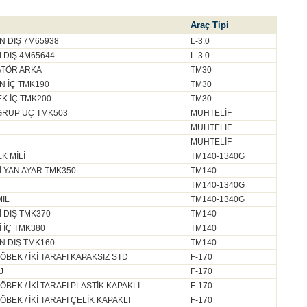
Araç Tipi
 DIŞ 7M65938
L-3.0
 DIŞ 4M65644
L-3.0
TÖR ARKA
TM30
 İÇ TMK190
TM30
K İÇ TMK200
TM30
RUP UÇ TMK503
MUHTELİF
MUHTELİF
MUHTELİF
K MİLİ
TM140-1340G
 YAN AYAR TMK350
TM140
TM140-1340G
İL
TM140-1340G
 DIŞ TMK370
TM140
 İÇ TMK380
TM140
N DIŞ TMK160
TM140
EK / İKİ TARAFI KAPAKSIZ STD
F-170
J
F-170
EK / İKİ TARAFI PLASTİK KAPAKLI
F-170
EK / İKİ TARAFI ÇELİK KAPAKLI
F-170